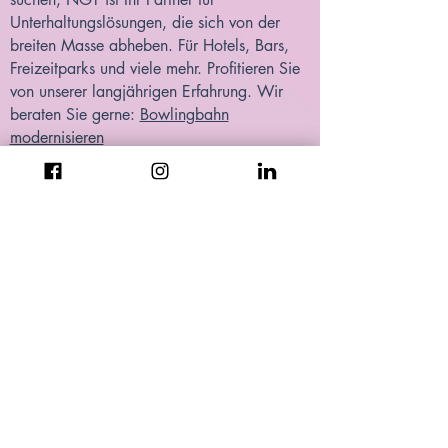
Unterhaltungslösungen, die sich von der
breiten Masse abheben. Für Hotels, Bars,
Freizeitparks und viele mehr. Profitieren Sie
von unserer langjährigen Erfahrung. Wir
beraten Sie gerne:
Bowlingbahn
modernisieren