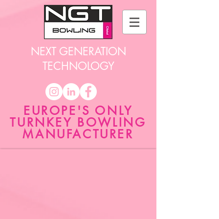
NEXT GENERATION
TECHNOLOGY
EUROPE'S ONLY
TURNKEY BOWLING
MANUFACTURER