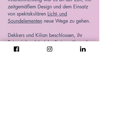
zeitgemäßem Design und dem Einsatz
von spektakulären
Licht- und
Soundelementen
neue Wege zu gehen.
Dekkers und Kilian beschlossen, ihr
Potenzial zu bündeln: Ersterer übernahm
die Entwicklung eines völlig neuen und
innovativen
Pinsetters
. Kilian
konzentrierte sich auf die dazugehörigen
Systemkomponenten, den Innenausbau,
die Entertainment-Systeme und die
Vermarktung des neuen Produkts.
Eine neue Firmenstruktur war nötig und
damit war NGT Bowling geboren.
Im Jahr 2015 präsentierte NGT Bowling
schließlich seine innovative und
spektakuläre Produktlinie. Bis heute
haben wir die ursprüngliche Struktur der