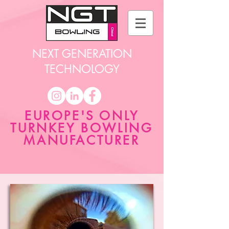
NEXT GENERATION
TECHNOLOGY
EUROPE'S ONLY
TURNKEY BOWLING
MANUFACTURER