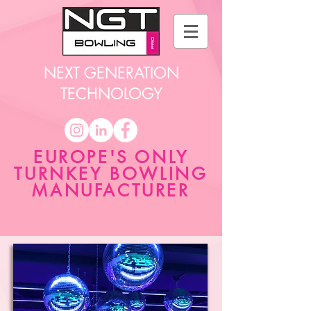
NEXT GENERATION
TECHNOLOGY
EUROPE'S ONLY
TURNKEY BOWLING
MANUFACTURER